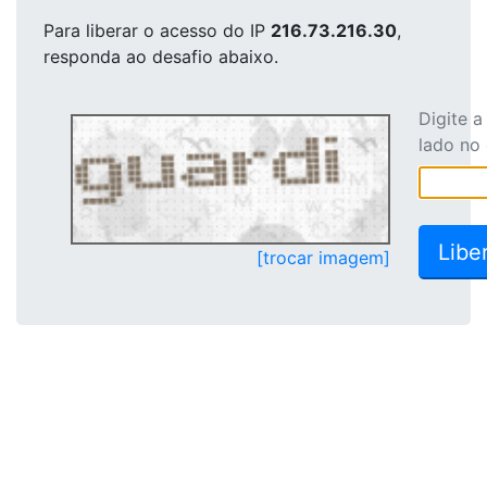
Para liberar o acesso
do IP
216.73.216.30
,
responda ao desafio abaixo.
Digite 
lado no
[trocar imagem]